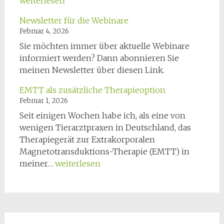
–
weiterlesen
Objektiv
Newsletter für die Webinare
Gangana
Februar 4, 2026
für
Sie möchten immer über aktuelle Webinare
Hunde
informiert werden? Dann abonnieren Sie
meinen Newsletter über diesen Link.
EMTT als zusätzliche Therapieoption
Februar 1, 2026
Seit einigen Wochen habe ich, als eine von
wenigen Tierarztpraxen in Deutschland, das
Therapiegerät zur Extrakorporalen
Magnetotransduktions-Therapie (EMTT) in
EMTT
meiner…
weiterlesen
als
zusätzliche
Therapieoption