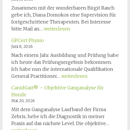
Zusammen mit der wunderbaren Birgit Rasch
gebe ich, Diana Domokos eine Supervision für
fortgeschrittene Therapeuten. Bei Interesse
Osteopathie-
bitte Mail an…
weiterlesen
Supervision
GPCert Physio
am
Juni 8, 2026
28.11.2026
Nach einem Jahr Ausbildung und Prüfung habe
ich heute das Prüfungsergebnis bekommen.
Ich habe nun die internationale Qualifikation
GPCert
General Practitioner…
weiterlesen
Physio
CanidGait® – Objektive Ganganalyse für
Hunde
Mai 20, 2026
Mit dem Ganganalyse Laufband der Firma
Zebris, hebe ich die Diagnostik in meiner
CanidGa
Praxis auf das nächste Level. Die objektive…