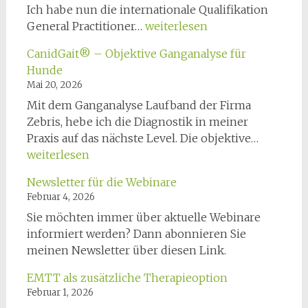
Ich habe nun die internationale Qualifikation
GPCert
General Practitioner…
weiterlesen
Physio
CanidGait® – Objektive Ganganalyse für
Hunde
Mai 20, 2026
Mit dem Ganganalyse Laufband der Firma
Zebris, hebe ich die Diagnostik in meiner
CanidGa
Praxis auf das nächste Level. Die objektive…
–
weiterlesen
Objektiv
Newsletter für die Webinare
Gangana
Februar 4, 2026
für
Sie möchten immer über aktuelle Webinare
Hunde
informiert werden? Dann abonnieren Sie
meinen Newsletter über diesen Link.
EMTT als zusätzliche Therapieoption
Februar 1, 2026