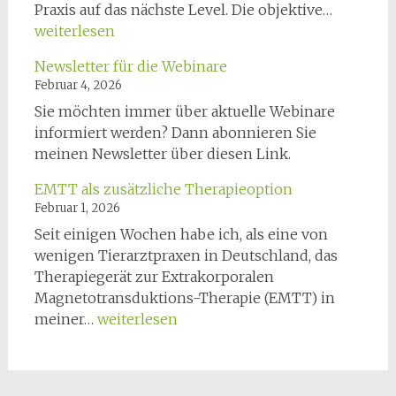
CanidGa
Praxis auf das nächste Level. Die objektive…
–
weiterlesen
Objektiv
Newsletter für die Webinare
Gangana
Februar 4, 2026
für
Sie möchten immer über aktuelle Webinare
Hunde
informiert werden? Dann abonnieren Sie
meinen Newsletter über diesen Link.
EMTT als zusätzliche Therapieoption
Februar 1, 2026
Seit einigen Wochen habe ich, als eine von
wenigen Tierarztpraxen in Deutschland, das
Therapiegerät zur Extrakorporalen
Magnetotransduktions-Therapie (EMTT) in
EMTT
meiner…
weiterlesen
als
zusätzliche
Therapieoption