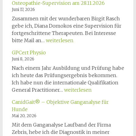
Osteopathie-Supervision am 28.11.2026
Juni 17, 2026
Zusammen mit der wunderbaren Birgit Rasch
gebe ich, Diana Domokos eine Supervision für
fortgeschrittene Therapeuten. Bei Interesse
Osteopathie-
bitte Mail an…
weiterlesen
Supervision
GPCert Physio
am
Juni 8, 2026
28.11.2026
Nach einem Jahr Ausbildung und Prüfung habe
ich heute das Prüfungsergebnis bekommen.
Ich habe nun die internationale Qualifikation
GPCert
General Practitioner…
weiterlesen
Physio
CanidGait® – Objektive Ganganalyse für
Hunde
Mai 20, 2026
Mit dem Ganganalyse Laufband der Firma
Zebris, hebe ich die Diagnostik in meiner