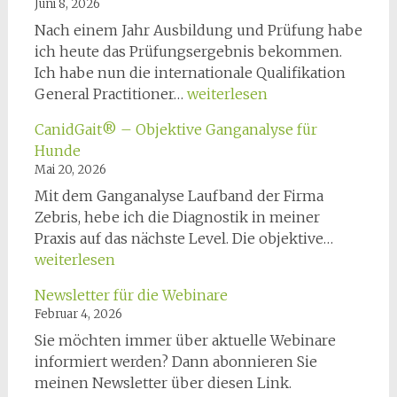
Juni 8, 2026
28.11.2026
Nach einem Jahr Ausbildung und Prüfung habe
ich heute das Prüfungsergebnis bekommen.
Ich habe nun die internationale Qualifikation
GPCert
General Practitioner…
weiterlesen
Physio
CanidGait® – Objektive Ganganalyse für
Hunde
Mai 20, 2026
Mit dem Ganganalyse Laufband der Firma
Zebris, hebe ich die Diagnostik in meiner
CanidGa
Praxis auf das nächste Level. Die objektive…
–
weiterlesen
Objektiv
Newsletter für die Webinare
Gangana
Februar 4, 2026
für
Sie möchten immer über aktuelle Webinare
Hunde
informiert werden? Dann abonnieren Sie
meinen Newsletter über diesen Link.