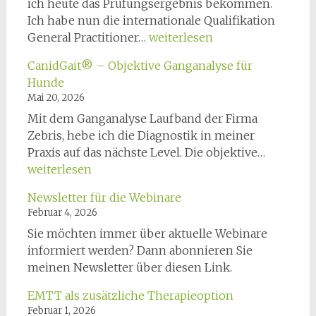
ich heute das Prüfungsergebnis bekommen.
Ich habe nun die internationale Qualifikation
GPCert
General Practitioner…
weiterlesen
Physio
CanidGait® – Objektive Ganganalyse für
Hunde
Mai 20, 2026
Mit dem Ganganalyse Laufband der Firma
Zebris, hebe ich die Diagnostik in meiner
CanidGa
Praxis auf das nächste Level. Die objektive…
–
weiterlesen
Objektiv
Newsletter für die Webinare
Gangana
Februar 4, 2026
für
Sie möchten immer über aktuelle Webinare
Hunde
informiert werden? Dann abonnieren Sie
meinen Newsletter über diesen Link.
EMTT als zusätzliche Therapieoption
Februar 1, 2026