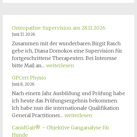
Osteopathie-Supervision am 28.11.2026
Juni 17, 2026
Zusammen mit der wunderbaren Birgit Rasch
gebe ich, Diana Domokos eine Supervision für
fortgeschrittene Therapeuten. Bei Interesse
Osteopathie-
bitte Mail an…
weiterlesen
Supervision
GPCert Physio
am
Juni 8, 2026
28.11.2026
Nach einem Jahr Ausbildung und Prüfung habe
ich heute das Prüfungsergebnis bekommen.
Ich habe nun die internationale Qualifikation
GPCert
General Practitioner…
weiterlesen
Physio
CanidGait® – Objektive Ganganalyse für
Hunde