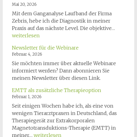
Mai 20, 2026
Mit dem Ganganalyse Laufband der Firma
Zebris, hebe ich die Diagnostik in meiner
CanidGa
Praxis auf das nächste Level. Die objektive…
–
weiterlesen
Objektiv
Newsletter für die Webinare
Gangana
Februar 4, 2026
für
Sie möchten immer über aktuelle Webinare
Hunde
informiert werden? Dann abonnieren Sie
meinen Newsletter über diesen Link.
EMTT als zusätzliche Therapieoption
Februar 1, 2026
Seit einigen Wochen habe ich, als eine von
wenigen Tierarztpraxen in Deutschland, das
Therapiegerät zur Extrakorporalen
Magnetotransduktions-Therapie (EMTT) in
EMTT
meiner…
weiterlesen