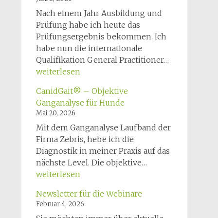
28.11.2026
Nach einem Jahr Ausbildung und
Prüfung habe ich heute das
Prüfungsergebnis bekommen. Ich
habe nun die internationale
GPCert
Qualifikation General Practitioner…
Physio
weiterlesen
CanidGait® – Objektive
Ganganalyse für Hunde
Mai 20, 2026
Mit dem Ganganalyse Laufband der
Firma Zebris, hebe ich die
Diagnostik in meiner Praxis auf das
CanidGait®
nächste Level. Die objektive…
–
weiterlesen
Objektive
Newsletter für die Webinare
Ganganalyse
Februar 4, 2026
für