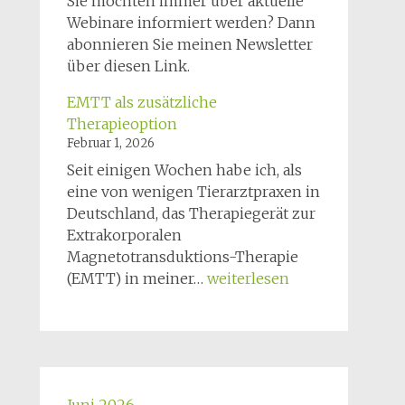
Sie möchten immer über aktuelle
Hunde
Webinare informiert werden? Dann
abonnieren Sie meinen Newsletter
über diesen Link.
EMTT als zusätzliche
Therapieoption
Februar 1, 2026
Seit einigen Wochen habe ich, als
eine von wenigen Tierarztpraxen in
Deutschland, das Therapiegerät zur
Extrakorporalen
Magnetotransduktions-Therapie
EMTT
(EMTT) in meiner…
weiterlesen
als
zusätzliche
Therapieoption