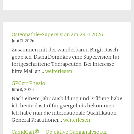
Osteopathie-Supervision am 28.11.2026
Juni 17, 2026
Zusammen mit der wunderbaren Birgit Rasch
gebe ich, Diana Domokos eine Supervision für
fortgeschrittene Therapeuten. Bei Interesse
Osteopathie-
bitte Mail an…
weiterlesen
Supervision
GPCert Physio
am
Juni 8, 2026
28.11.2026
Nach einem Jahr Ausbildung und Prüfung habe
ich heute das Prüfungsergebnis bekommen.
Ich habe nun die internationale Qualifikation
GPCert
General Practitioner…
weiterlesen
Physio
CanidGait® – Objektive Ganganalyse für