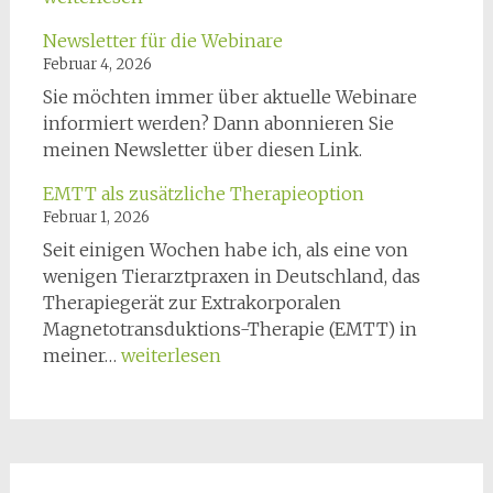
Objektiv
Newsletter für die Webinare
Gangana
Februar 4, 2026
für
Sie möchten immer über aktuelle Webinare
Hunde
informiert werden? Dann abonnieren Sie
meinen Newsletter über diesen Link.
EMTT als zusätzliche Therapieoption
Februar 1, 2026
Seit einigen Wochen habe ich, als eine von
wenigen Tierarztpraxen in Deutschland, das
Therapiegerät zur Extrakorporalen
Magnetotransduktions-Therapie (EMTT) in
EMTT
meiner…
weiterlesen
als
zusätzliche
Therapieoption