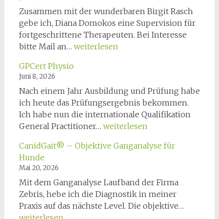
Zusammen mit der wunderbaren Birgit Rasch
gebe ich, Diana Domokos eine Supervision für
fortgeschrittene Therapeuten. Bei Interesse
Osteopathie-
bitte Mail an…
weiterlesen
Supervision
GPCert Physio
am
Juni 8, 2026
28.11.2026
Nach einem Jahr Ausbildung und Prüfung habe
ich heute das Prüfungsergebnis bekommen.
Ich habe nun die internationale Qualifikation
GPCert
General Practitioner…
weiterlesen
Physio
CanidGait® – Objektive Ganganalyse für
Hunde
Mai 20, 2026
Mit dem Ganganalyse Laufband der Firma
Zebris, hebe ich die Diagnostik in meiner
CanidGa
Praxis auf das nächste Level. Die objektive…
–
weiterlesen